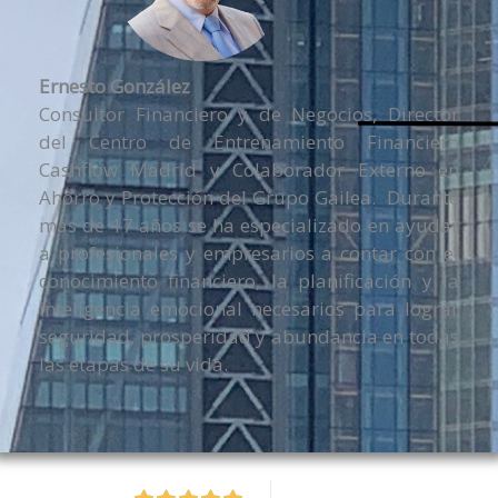
Ernesto González
Consultor Financiero y de Negocios, Director
del Centro de Entrenamiento Financiero
Cashflow Madrid y Colaborador Externo en
Ahorro y Protección del Grupo Gailea. Durante
más de 17 años se ha especializado en ayudar
a profesionales y empresarios a contar con el
conocimiento financiero, la planificación y la
inteligencia emocional necesarios para lograr
seguridad, prosperidad y abundancia en todas
las etapas de su vida.