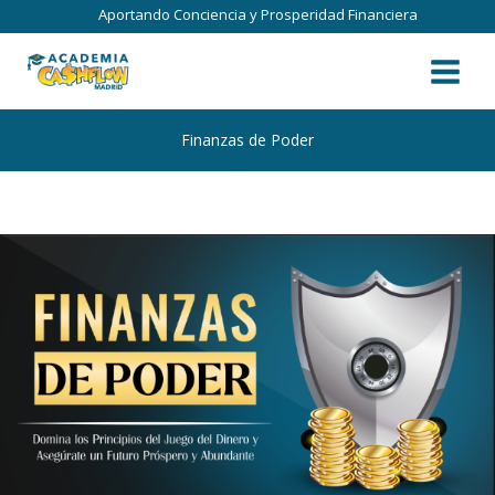
Ir
.
Aportando Conciencia y Prosperidad Financiera
al
contenido
Finanzas de Poder
Por
admin
/
agosto 24, 2024