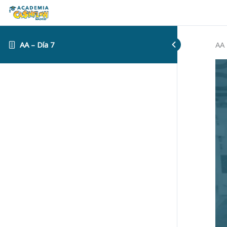
AA – Día 7
AA 