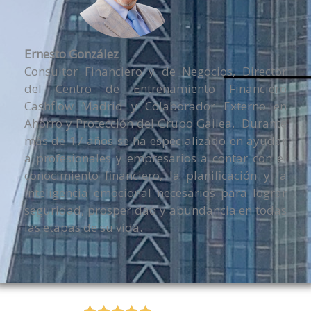
Ernesto González
Consultor Financiero y de Negocios, Director
del Centro de Entrenamiento Financiero
Cashflow Madrid y Colaborador Externo en
Ahorro y Protección del Grupo Gailea. Durante
más de 17 años se ha especializado en ayudar
a profesionales y empresarios a contar con el
conocimiento financiero, la planificación y la
inteligencia emocional necesarios para lograr
seguridad, prosperidad y abundancia en todas
las etapas de su vida.