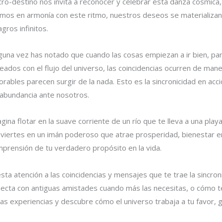
cro-destino nos invita a reconocer y celebrar esta danza cósmica,
imos en armonía con este ritmo, nuestros deseos se materializan
agros infinitos.
guna vez has notado que cuando las cosas empiezan a ir bien, 
neados con el flujo del universo, las coincidencias ocurren de ma
orables parecen surgir de la nada. Esto es la sincronicidad en ac
abundancia ante nosotros.
gina flotar en la suave corriente de un río que te lleva a una pl
viertes en un imán poderoso que atrae prosperidad, bienestar emo
prensión de tu verdadero propósito en la vida.
sta atención a las coincidencias y mensajes que te trae la sincr
ecta con antiguas amistades cuando más las necesitas, o cómo te 
as experiencias y descubre cómo el universo trabaja a tu favor, g