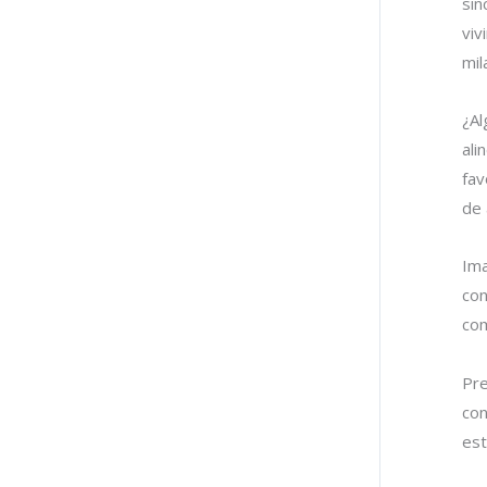
sin
viv
mil
¿Al
ali
fav
de 
Ima
con
com
Pre
con
est