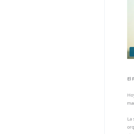
El 
Hoy
man
La 
orq